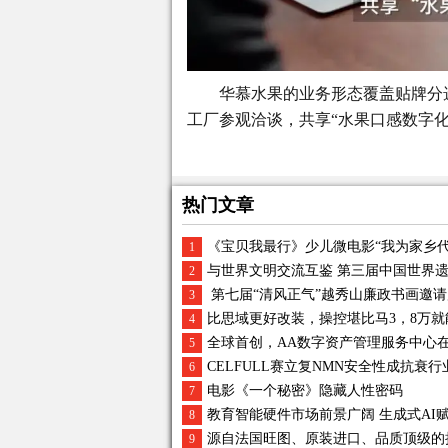
华慕水果的业务形态覆盖贴牌分
工厂参观洽谈，共享“水果口感数字化
热门文章
《宝贝我最行》少儿微电影“我为家乡
1
与世界文明交流互鉴 第三届中国世界
2
第七届“清风正气”越秀山廉政书画邀
3
比思域更好改装，操控堪比马3，8万
4
全球首创，AA数字资产管理服务中心
5
CELFULL赛立复NMN安全性成抗衰行
6
电影《一个秘密》隐藏人性密码
7
教育智能硬件市场前景广阔 生成式AI
8
源自法国旺图、原装进口、品质顶级的
9