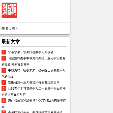
作者：奋斗
最新文章
1
华慕水果，水果口感数字化开创者
2
乌兰察布携手中诚力锘共绘工业元宇宙超算
新蓝图 内蒙古超算中
3
中诚力锘：智驭未来，携手院士引领数字时
代新纪元
4
安徽省第一届无畏契约锦标赛正式启动！
5
丝路青年学习贯彻中共二十届三中全会精神
专题讲座在京举行
6
惠尔顿前置过滤器携手CCTV5助力巴黎奥运
会
7
金投网智领未来，开辟移动互联网新潮流