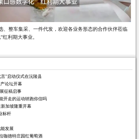
选、整车集采、一件代发，欢迎各业务形态的合作伙伴莅临
”红利期大事业。
代言”启动仪式在沅陵县
遗产论坛开幕
请展征稿启事
就能开走的运动轿跑你信吗
在新加坡隆重开幕
业标杆
赋能发展
拉咖德特庄园红葡萄酒