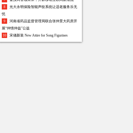
8
光大永明保险智能声纹系统让适老服务乐无
忧
9
河南省药品监督管理局联合张仲景大药房开
展“仲情仲益”公益
10
宋俑新装 New Attire for Song Figurines