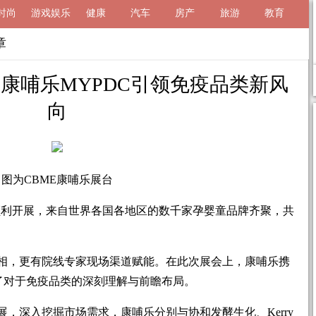
时尚
游戏娱乐
健康
汽车
房产
旅游
教育
章
，康哺乐MYPDC引领免疫品类新风
向
图为CBME康哺乐展台
婴童展顺利开展，来自世界各国各地区的数千家孕婴童品牌齐聚，共
相，更有院线专家现场渠道赋能。在此次展会上，康哺乐携
告了对于免疫品类的深刻理解与前瞻布局。
，深入挖掘市场需求，康哺乐分别与协和发酵生化、Kerry