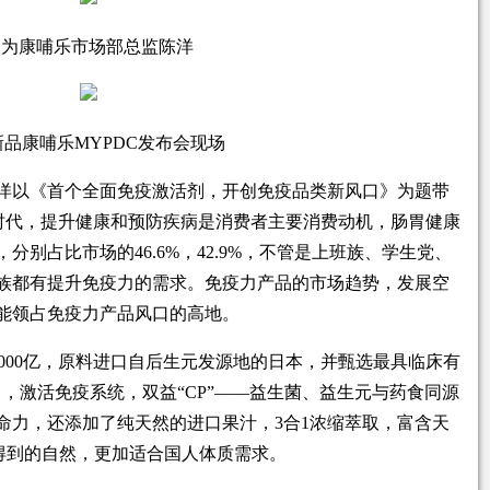
图为康哺乐市场部总监陈洋
品康哺乐MYPDC发布会现场
洋以《首个全面免疫激活剂，开创免疫品类新风口》为题带
情时代，提升健康和预防疾病是消费者主要消费动机，肠胃健康
别占比市场的46.6%，42.9%，不管是上班族、学生党、
族都有提升免疫力的需求。免疫力产品的市场趋势，发展空
能领占免疫力产品风口的高地。
™1000亿，原料进口自后生元发源地的日本，并甄选最具临床有
SE™），激活免疫系统，双益“CP”——益生菌、益生元与药食同源
命力，还添加了纯天然的进口果汁，3合1浓缩萃取，富含天
得到的自然，更加适合国人体质需求。