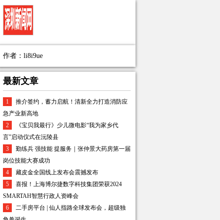
作者：li8i9ue
最新文章
1
推介签约，蓄力启航！清新全力打造消防应
急产业新高地
2
《宝贝我最行》少儿微电影“我为家乡代
言”启动仪式在沅陵县
3
勤练兵 强技能 提服务｜张仲景大药房第一届
岗位技能大赛成功
4
藏皮金全国线上发布会震撼发布
5
喜报！上海博尔捷数字科技集团荣获2024
SMARTAH智慧行政人资峰会
6
二手房平台 | 仙人指路全球发布会，超级独
角兽诞生