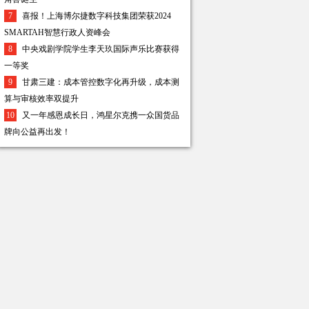
7
喜报！上海博尔捷数字科技集团荣获2024
SMARTAH智慧行政人资峰会
8
中央戏剧学院学生李天玖国际声乐比赛获得
一等奖
9
甘肃三建：成本管控数字化再升级，成本测
算与审核效率双提升
10
又一年感恩成长日，鸿星尔克携一众国货品
牌向公益再出发！