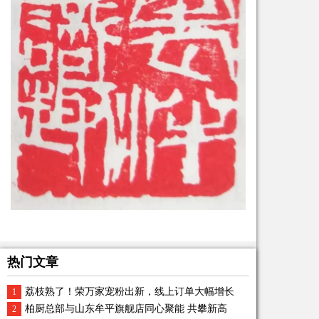
热门文章
荔枝熟了！荣万家宠粉出新，线上订单大幅增长
1
柏厨总部与山东牟平旗舰店同心聚能 共攀新高
2