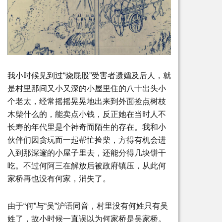
我小时候见到过“烧屁股”受害者遗孀及后人，就
是村里那间又小又深的小屋里住的八十出头小
个老太，经常摇摇晃晃地出来到外面捡点树枝
木柴什么的，能卖点小钱，反正她在当时人不
长寿的年代里是个神奇而陌生的存在。我和小
伙伴们因贪玩而一起帮忙捡柴，方得有机会进
入到那深邃的小屋子里去，还能分得几块饼干
吃。不过何阿三在解放后被政府镇压，从此何
家桥再也没有何家，消失了。
由于“何”与“吴”沪语同音，村里没有何姓只有吴
姓了，故小时候一直误以为何家桥是吴家桥。