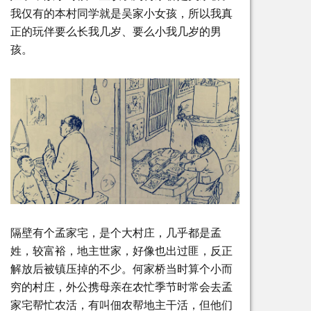
我仅有的本村同学就是吴家小女孩，所以我真
正的玩伴要么长我几岁、要么小我几岁的男
孩。
隔壁有个孟家宅，是个大村庄，几乎都是孟
姓，较富裕，地主世家，好像也出过匪，反正
解放后被镇压掉的不少。何家桥当时算个小而
穷的村庄，外公携母亲在农忙季节时常会去孟
家宅帮忙农活，有叫佃农帮地主干活，但他们