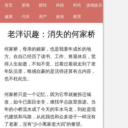
首页
新闻
财经
科技
时尚
游戏娱乐
来自
健康
新闻
汽车
2023-11-27 13:44 的文章
房产
旅游
教育
老泮识趣：消失的何家桥
何家桥，母亲的娘家，也是我童年成长的地
方。在自己经历了读书、工作、将退休后，觉
得人生如逝，不知不觉、过着过着就走到了老
年队伍里，唯感自豪的是活得还算有点内容，
也不枉此生。
何家桥只是一个记忆，因为它早就被拆迁城
改，如今已面目全非，难找半点故里痕迹。当
年的小桥流水成了今天的车水马龙，到处是现
代建筑和马路，从此我也和众多游子一样没有
了老家，没有“少小离家老大回”的奢望。