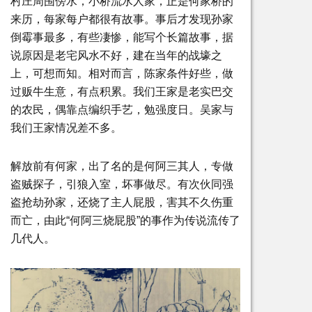
村庄周围傍水，小桥流水人家，正是何家桥的
来历，每家每户都很有故事。事后才发现孙家
倒霉事最多，有些凄惨，能写个长篇故事，据
说原因是老宅风水不好，建在当年的战壕之
上，可想而知。相对而言，陈家条件好些，做
过贩牛生意，有点积累。我们王家是老实巴交
的农民，偶靠点编织手艺，勉强度日。吴家与
我们王家情况差不多。
解放前有何家，出了名的是何阿三其人，专做
盗贼探子，引狼入室，坏事做尽。有次伙同强
盗抢劫孙家，还烧了主人屁股，害其不久伤重
而亡，由此“何阿三烧屁股”的事作为传说流传了
几代人。