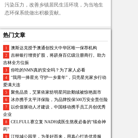
污染压力，改善乡镇居民生活环境，为当地生
态环保系统做出积极贡献。
热门文章
澳斯达克授予澳通创投大中华区唯一保荐机构
1
吉林银行增资扩股，将跻身百亿级注册商行。助力
2
吉林全方位振
你吃的NMN真的安全吗？为了家人必看
3
“我用一捧星光 守护一乡童年”，贝壳星光家乡行动
4
爱满大连
聚焦品质，艾莱依家纺明星同款鹅绒被惊艳面市
5
冰亦携手太平洋保险，为品牌投保500万安全责任险
6
以价值驱动人才建设，中国移动携手员工共创优秀
7
企业
CELFULL赛立复 NADH成医生熬夜必备的“续命神
8
药”
江悦城公园里，为美好而来，用真心打造优质服
9