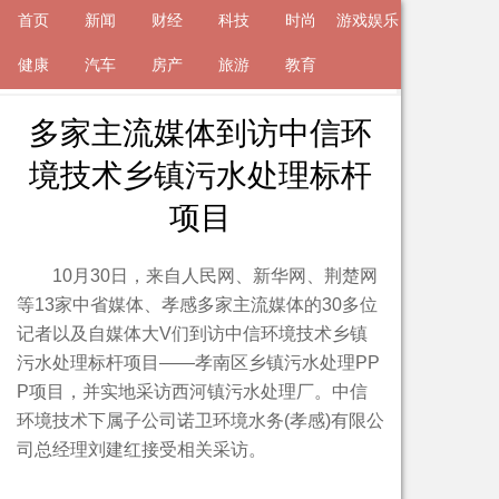
首页
新闻
财经
科技
时尚
游戏娱乐
来自
健康
新闻
汽车
2019-11-04 14:49 的文章
房产
旅游
教育
多家主流媒体到访中信环
境技术乡镇污水处理标杆
项目
10月30日，来自人民网、新华网、荆楚网
等13家中省媒体、孝感多家主流媒体的30多位
记者以及自媒体大V们到访中信环境技术乡镇
污水处理标杆项目——孝南区乡镇污水处理PP
P项目，并实地采访西河镇污水处理厂。中信
环境技术下属子公司诺卫环境水务(孝感)有限公
司总经理刘建红接受相关采访。