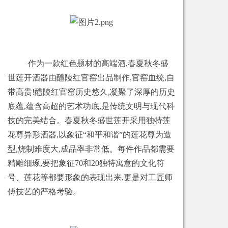
作为一款红色题材的高端酒,春夏秋冬盛
世莲开酒器由醴陵红官窑出品制作,官窑血统,自
带高贵!醴陵红官窑历史悠久,凝聚了深厚的历史
底蕴,蕴含高超的艺术功底,是传统文明与现代科
技的完美结合。春夏秋冬盛世莲开采用独特莲
花尊异形酒器,以象征“和平和谐”的莲花尊为造
型,烧制难度大,成品率非常低。每件作品都需要
精雕细琢,要把象征70和20独特寓意的文化符
号、莲花等都要形象的表现出来,更是对工匠师
傅技艺的严格考验。