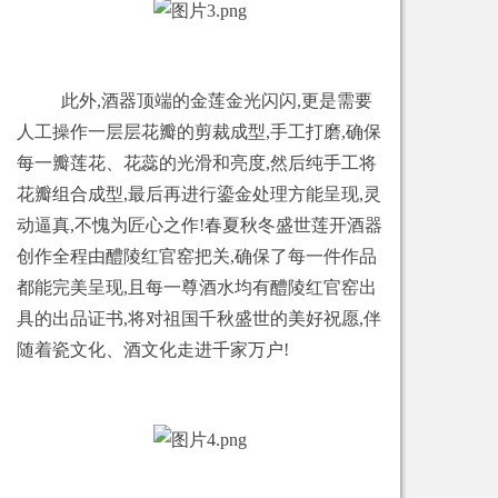
此外,酒器顶端的金莲金光闪闪,更是需要
人工操作一层层花瓣的剪裁成型,手工打磨,确保
每一瓣莲花、花蕊的光滑和亮度,然后纯手工将
花瓣组合成型,最后再进行鎏金处理方能呈现,灵
动逼真,不愧为匠心之作!春夏秋冬盛世莲开酒器
创作全程由醴陵红官窑把关,确保了每一件作品
都能完美呈现,且每一尊酒水均有醴陵红官窑出
具的出品证书,将对祖国千秋盛世的美好祝愿,伴
随着瓷文化、酒文化走进千家万户!