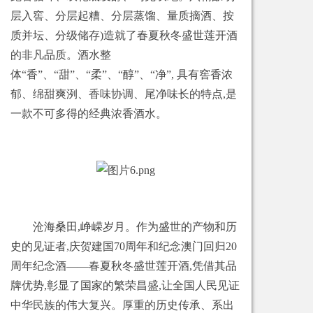
层入窖、分层起糟、分层蒸馏、量质摘酒、按
质并坛、分级储存)造就了春夏秋冬盛世莲开酒
的非凡品质。酒水整
体“香”、“甜”、“柔”、“醇”、“净”, 具有窖香浓
郁、绵甜爽洌、香味协调、尾净味长的特点,是
一款不可多得的经典浓香酒水。
沧海桑田,峥嵘岁月。作为盛世的产物和历
史的见证者,庆贺建国70周年和纪念澳门回归20
周年纪念酒——春夏秋冬盛世莲开酒,凭借其品
牌优势,彰显了国家的繁荣昌盛,让全国人民见证
中华民族的伟大复兴。厚重的历史传承、系出