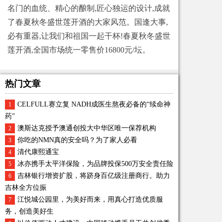
名门的血统、精心的酿制,匠心独运的设计,成就
了春夏秋冬盛世莲开酒的大家风范。国逢大事,
必有重器,让我们和祖国一起干杯!春夏秋冬盛世
莲开酒,全国市场统一零售价16800元/坛。
热门文章
CELFULL赛立复 NADH成医生熬夜必备的“续命神
1
药”
澳斯达克授予澳通创投大中华区唯一保荐机构
2
你吃的NMN真的安全吗？为了家人必看
3
清代康熙通宝
4
冰亦携手太平洋保险，为品牌投保500万安全责任险
5
吉林银行增资扩股，将跻身百亿级注册商行。助力
6
吉林全方位振
江悦城公园里，为美好而来，用真心打造优质服
7
务，创造美好生