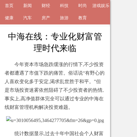
首页
新闻
财经
科技
时尚
游戏娱乐
来自
健康
新闻
汽车
2019-10-22 21:34 的文章
房产
旅游
教育
中海在线：专业化财富管
理时代来临
今年资本市场急跌缓涨的行情下,不少投资
者都遭遇了市值下跌的痛苦。俗话说“有野心的
人喜欢变化多于安定,渴求乱世胜于和平。”但
是市场投资迷雾依然阻碍了不少投资者的热情,
事实上,高净值群体完全可以通过专业的中海在
线财富管理机构解决投资难题。
统计数据显示,过去十年中国社会个人财富